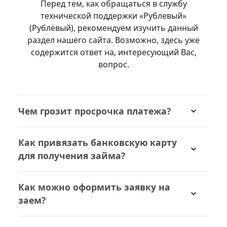
Перед тем, как обращаться в службу
технической поддержки «Рублевый»
(Рублёвый), рекомендуем изучить данный
раздел нашего сайта. Возможно, здесь уже
содержится ответ на, интересующий Вас,
вопрос.
Чем грозит просрочка платежа?
Если заем не будет закрыт вовремя, а
Как привязать банковскую карту
также не будет подключена услуга
для получения займа?
пролонгации, то будут начислены
пени. Подробнее с условиями займа
Необходимо авторизоваться в
можно ознакомиться в разделе
Как можно оформить заявку на
личном кабинете и внести в
«Документы».
заем?
соответствующей формы данные
банковской карты. После этого
Оформление заявки осуществляется