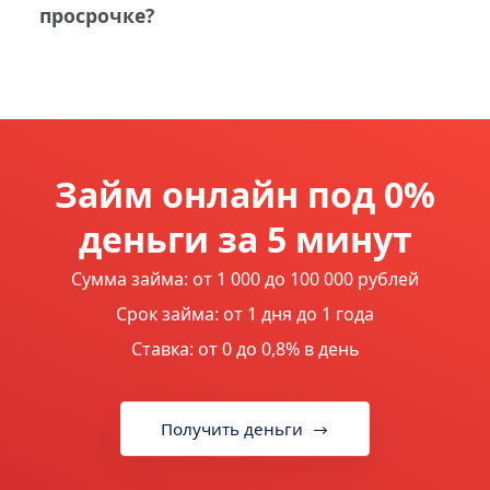
эмитент карты, возможно, проблемы
просрочке?
электронной цифровой усиленной
у них. Телефон горячей линии: +7
подписью. Достаточно скачать ее в
Компания действует в соответствии с
(800) 333-32-47.
цифровом формате и распечатать.
законодательством РФ.
Займ онлайн под 0%
деньги за 5 минут
Сумма займа: от 1 000 до 100 000 рублей
Срок займа: от 1 дня до 1 года
Ставка: от 0 до 0,8% в день
Получить деньги