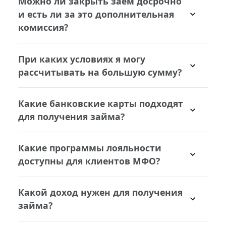
Можно ли закрыть заем досрочно
платежей - мы не оформляем
процедуру идентификации с
и есть ли за это дополнительная
страховки и не списываем с клиента
менеджером отдела продаж и сумма
комиссия?
дополнительных комиссий.
займа будет одобрена больше, чем
На любом этапе Вы можете закрыть
при первичном обращении.
При каких условиях я могу
заём досрочно. При досрочном
рассчитывать на большую сумму?
погашении займа процентная ставка
буде пересчитана в Вашу пользу. Мы
При условии, что Вы обратились к
не взымаем комиссию при досрочном
Какие банковские карты подходят
нам повторно после закрытия
гашении займа.
для получения займа?
первичного займа, и Вы не выходили
на просрочки в период оплаты
Можно использовать только именную
первичного займа.
Какие программы лояльности
карту ВИЗА, Мастеркард, МИР.
доступны для клиентов МФО?
Со временем уменьшается
Какой доход нужен для получения
процентная ставка и увеличивается
займа?
доступная сумма.